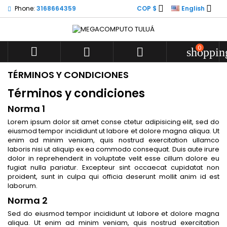


Phone:
3168664359
COP $
English
0



shoppin
TÉRMINOS Y CONDICIONES
Términos y condiciones
Norma 1
Lorem ipsum dolor sit amet conse ctetur adipisicing elit, sed do
eiusmod tempor incididunt ut labore et dolore magna aliqua. Ut
enim ad minim veniam, quis nostrud exercitation ullamco
laboris nisi ut aliquip ex ea commodo consequat. Duis aute irure
dolor in reprehenderit in voluptate velit esse cillum dolore eu
fugiat nulla pariatur. Excepteur sint occaecat cupidatat non
proident, sunt in culpa qui officia deserunt mollit anim id est
laborum.
Norma 2
Sed do eiusmod tempor incididunt ut labore et dolore magna
aliqua. Ut enim ad minim veniam, quis nostrud exercitation