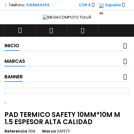


Teléfono:
3168664359
COP $
Español



INICIO
MARCAS
BANNER
PAD TERMICO SAFETY 10MM*10M M
1.5 ESPESOR ALTA CALIDAD
Referencia
1108
Marca
SAFETY