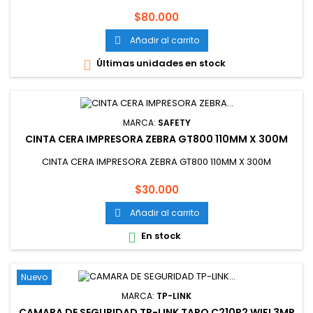
Precio
$80.000
Añadir al carrito

Últimas unidades en stock

MARCA:
SAFETY
CINTA CERA IMPRESORA ZEBRA GT800 110MM X 300M
CINTA CERA IMPRESORA ZEBRA GT800 110MM X 300M
Precio
$30.000
Añadir al carrito

En stock

Nuevo
MARCA:
TP-LINK
CAMARA DE SEGURIDAD TP-LINK TAPO C210P2 WIFI 3MP