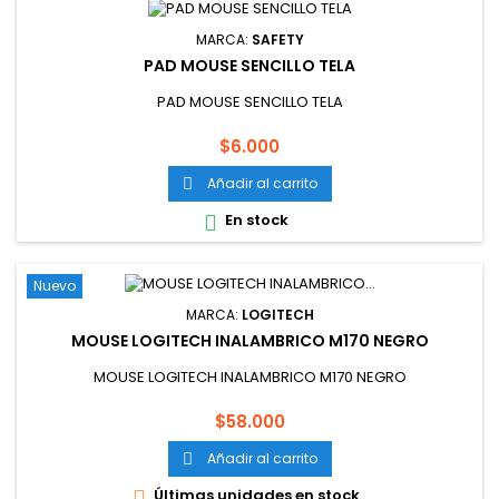
MARCA:
SAFETY
PAD MOUSE SENCILLO TELA
PAD MOUSE SENCILLO TELA
Precio
$6.000
Añadir al carrito

En stock

Nuevo
MARCA:
LOGITECH
MOUSE LOGITECH INALAMBRICO M170 NEGRO
MOUSE LOGITECH INALAMBRICO M170 NEGRO
Precio
$58.000
Añadir al carrito

Últimas unidades en stock
