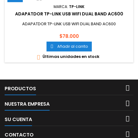
MARCA:
TP-LINK
ADAPATDOR TP-LINK USB WIFI DUAL BAND AC600
ADAPATDOR TP-LINK USB WIFI DUAL BAND AC600
Precio
$78.000
Añadir al carrito

Últimas unidades en stock


PRODUCTOS

NUESTRA EMPRESA

SU CUENTA

CONTACTO