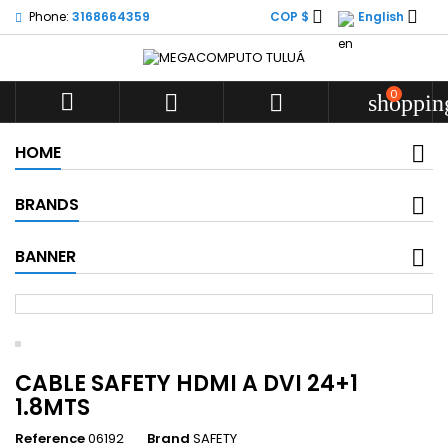


Phone:
3168664359
COP $
English
0



shoppin
HOME
BRANDS
BANNER
CABLE SAFETY HDMI A DVI 24+1
1.8MTS
Reference
06192
Brand
SAFETY