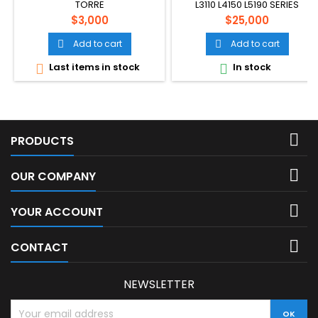
TORRE
L3110 L4150 L5190 SERIES
Price
Price
$3,000
$25,000
Add to cart
Add to cart


Last items in stock
In stock



PRODUCTS

OUR COMPANY

YOUR ACCOUNT

CONTACT
NEWSLETTER