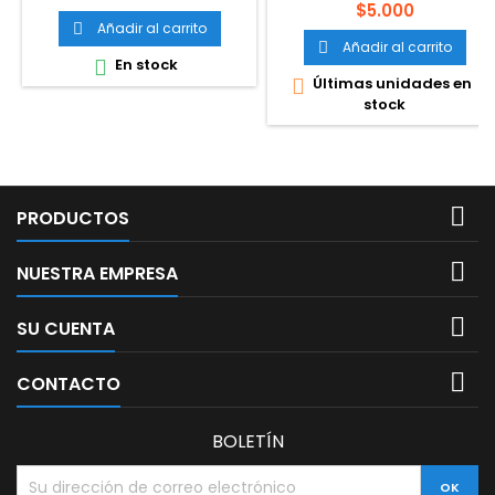
Precio
$5.000
Añadir al carrito

Añadir al carrito

En stock

Últimas unidades en

stock

PRODUCTOS

NUESTRA EMPRESA

SU CUENTA

CONTACTO
BOLETÍN