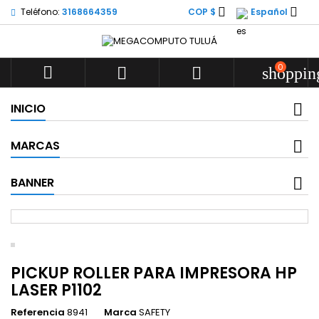


Teléfono:
3168664359
COP $
Español
0



shoppin
INICIO
MARCAS
BANNER
PICKUP ROLLER PARA IMPRESORA HP
LASER P1102
Referencia
8941
Marca
SAFETY