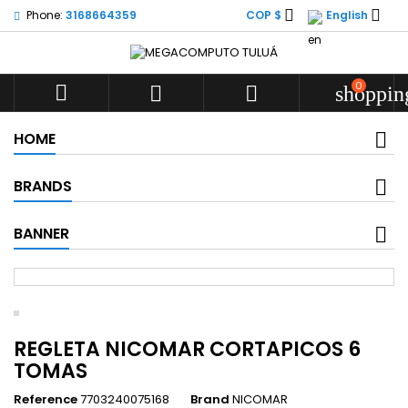


Phone:
3168664359
COP $
English
0



shoppin
HOME
BRANDS
BANNER
REGLETA NICOMAR CORTAPICOS 6
TOMAS
Reference
7703240075168
Brand
NICOMAR