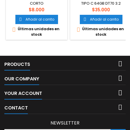
CORTO
TIPO C 64GB DT70 3.2
Precio
Precio
$8.000
$35.000
Añadir al carrito
Añadir al carrito


Últimas unidades en
Últimas unidades en


stock
stock

PRODUCTS

OUR COMPANY

YOUR ACCOUNT

CONTACT
NEWSLETTER