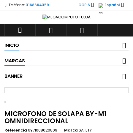


Teléfono:
3168664359
COP $
Español



INICIO
MARCAS
BANNER
MICROFONO DE SOLAPA BY-M1
OMNIDIRECCIONAL
Referencia
6971008020809
Marca
SAFETY