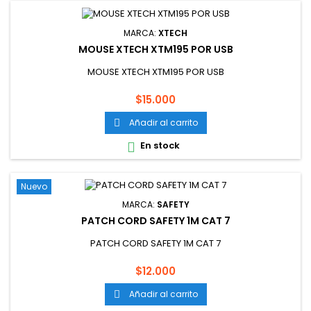
MARCA:
XTECH
MOUSE XTECH XTM195 POR USB
MOUSE XTECH XTM195 POR USB
Precio
$15.000
Añadir al carrito

En stock

Nuevo
MARCA:
SAFETY
PATCH CORD SAFETY 1M CAT 7
PATCH CORD SAFETY 1M CAT 7
Precio
$12.000
Añadir al carrito
