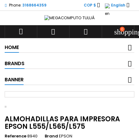


Phone:
3168664359
COP $
English
0



shoppin
HOME
BRANDS
BANNER
ALMOHADILLAS PARA IMPRESORA
EPSON L555/L565/L575
Reference
8940
Brand
EPSON