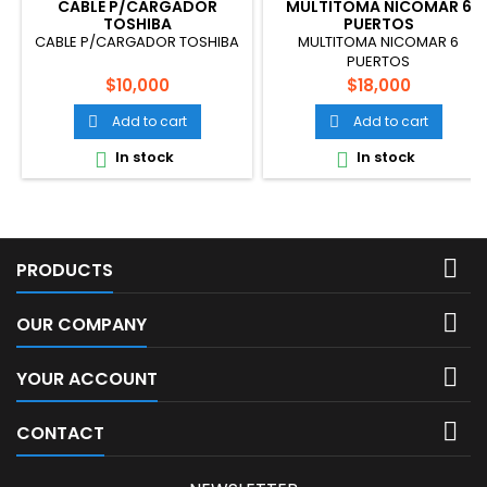
CABLE P/CARGADOR
MULTITOMA NICOMAR 6
TOSHIBA
PUERTOS
CABLE P/CARGADOR TOSHIBA
MULTITOMA NICOMAR 6
PUERTOS
Price
Price
$10,000
$18,000
Add to cart
Add to cart


In stock
In stock



PRODUCTS

OUR COMPANY

YOUR ACCOUNT

CONTACT