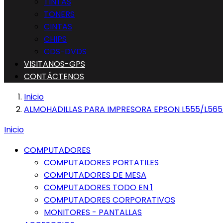
TINTAS
TONERS
CINTAS
CHIPS
CDS-DVDS
VISITANOS-GPS
CONTÁCTENOS
Inicio
ALMOHADILLAS PARA IMPRESORA EPSON L555/L565
Inicio
COMPUTADORES
COMPUTADORES PORTATILES
COMPUTADORES DE MESA
COMPUTADORES TODO EN 1
COMPUTADORES CORPORATIVOS
MONITORES - PANTALLAS