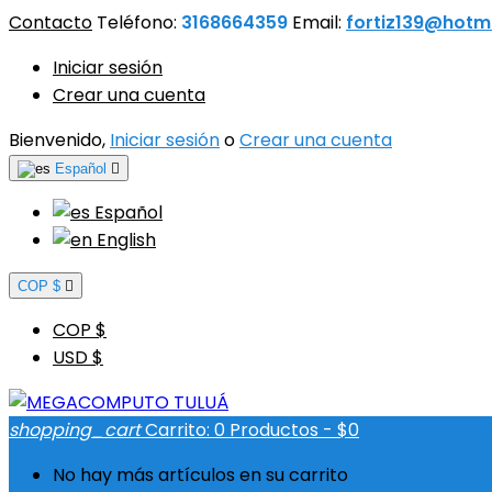
Contacto
Teléfono:
3168664359
Email:
fortiz139@hotm
Iniciar sesión
Crear una cuenta
Bienvenido,
Iniciar sesión
o
Crear una cuenta
Español

Español
English
COP $

COP $
USD $
shopping_cart
Carrito:
0
Productos - $0
No hay más artículos en su carrito