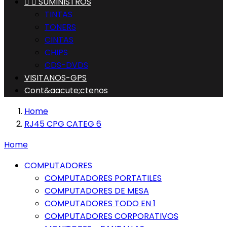


SUMINISTROS
TINTAS
TONERS
CINTAS
CHIPS
CDS-DVDS
VISITANOS-GPS
Cont&aacute;ctenos
Home
RJ45 CPG CATEG 6
Home
COMPUTADORES
COMPUTADORES PORTATILES
COMPUTADORES DE MESA
COMPUTADORES TODO EN 1
COMPUTADORES CORPORATIVOS