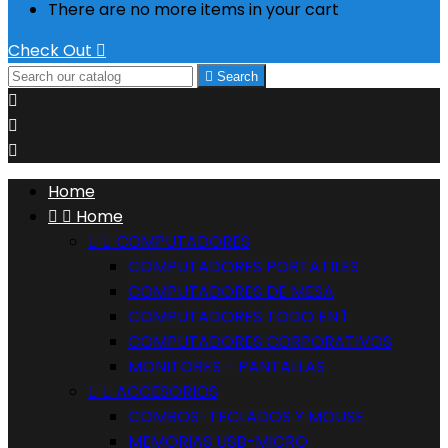
There are no more items in your cart
Check Out


Search



Home


Home


COMPUTADORES
COMPUTADORES PORTATILES
COMPUTADORES DE MESA
COMPUTADORES TODO EN 1
COMPUTADORES CORPORATIVOS
MONITORES - PANTALLAS


ACCESORIOS
COMBOS-TECLADOS Y MOUSE
MEMORIAS USB-MICRO