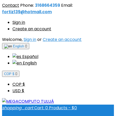
Contact
Phone:
3168664359
Email:
fortiz139@hotmail.com
Sign in
Create an account
Welcome,
Sign in
or
Create an account
English

Español
English
COP $

COP $
USD $
shopping_cart
Cart:
0
Products - $0