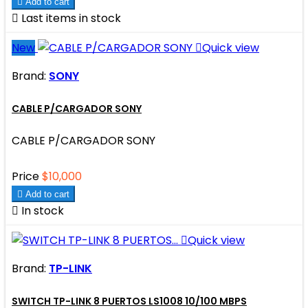

Add to cart

Last items in stock
New

Quick view
Brand:
SONY
CABLE P/CARGADOR SONY
CABLE P/CARGADOR SONY
Price
$10,000

Add to cart

In stock

Quick view
Brand:
TP-LINK
SWITCH TP-LINK 8 PUERTOS LS1008 10/100 MBPS