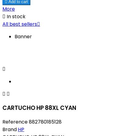

Add to cart
More

In stock
All best sellers

Banner



CARTUCHO HP 88XL CYAN
Reference
882780185128
Brand
HP