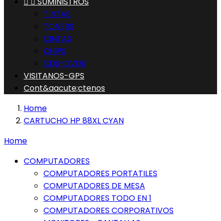


SUMINISTROS
TINTAS
TONERS
CINTAS
CHIPS
CDS-DVDS
VISITANOS-GPS
Cont&aacute;ctenos
Home
CARTUCHO HP 88XL CYAN
Home
COMPUTADORES
COMPUTADORES PORTATILES
COMPUTADORES DE MESA
COMPUTADORES TODO EN 1
COMPUTADORES CORPORATIVOS