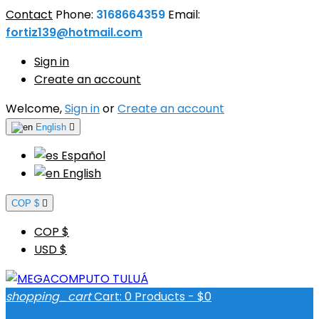
Contact
Phone:
3168664359
Email:
fortiz139@hotmail.com
Sign in
Create an account
Welcome,
Sign in
or
Create an account
English

Español
English
COP $

COP $
USD $
shopping_cart
Cart:
0
Products - $0