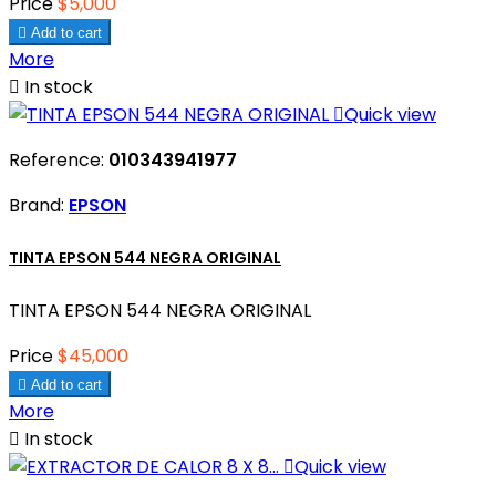
Price
$5,000

Add to cart
More

In stock

Quick view
Reference:
010343941977
Brand:
EPSON
TINTA EPSON 544 NEGRA ORIGINAL
TINTA EPSON 544 NEGRA ORIGINAL
Price
$45,000

Add to cart
More

In stock

Quick view