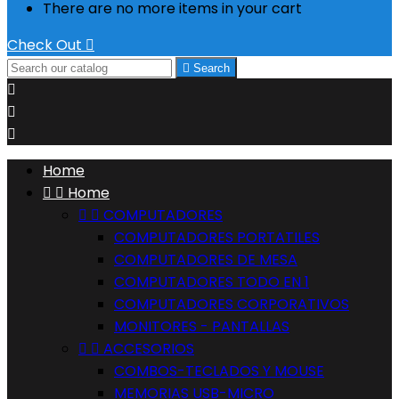
There are no more items in your cart
Check Out


Search



Home


Home


COMPUTADORES
COMPUTADORES PORTATILES
COMPUTADORES DE MESA
COMPUTADORES TODO EN 1
COMPUTADORES CORPORATIVOS
MONITORES - PANTALLAS


ACCESORIOS
COMBOS-TECLADOS Y MOUSE
MEMORIAS USB-MICRO