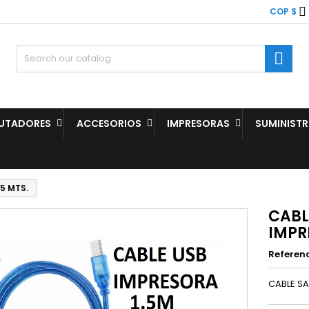

COP $

UTADORES
ACCESORIOS
IMPRESORAS
SUMINIST
5 MTS.
CABL
IMPR
Referen
CABLE SA