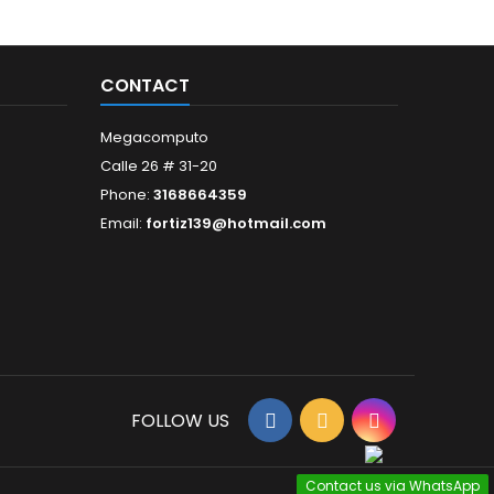
CONTACT
Megacomputo
Calle 26 # 31-20
Phone:
3168664359
Email:
fortiz139@hotmail.com
FOLLOW US
Contact us via WhatsApp