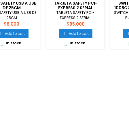
 SAFETY USB A USB
TARJETA SAFETY PCI-
SWIT
DE 25CM
EXPRESS 2 SERIAL
1008C 
SAFETY USB A USB DE
TARJETA SAFETY PCI-
SWITCH 
25CM
EXPRESS 2 SERIAL
P
Price
Price
$8,000
$85,000
Add to cart
Add to cart



In stock
In stock

