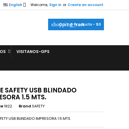

English
Welcome,
Sign in
or
Create an account
shopping_cart
Cart:
0
Products - $0
ROS
VISITANOS-GPS
E SAFETY USB BLINDADO
ESORA 1.5 MTS.
ce
1922
Brand
SAFETY
FETY USB BLINDADO IMPRESORA 1.5 MTS.