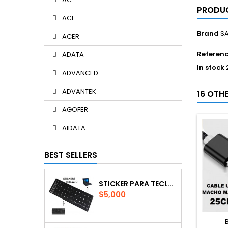
PRODUC
ACE
Brand
SA
ACER
Referen
ADATA
In stock
ADVANCED
ADVANTEK
16 OTH
AGOFER
AIDATA
BEST SELLERS
STICKER PARA TECLADO EN ESPAÑOL
Price
$5,000