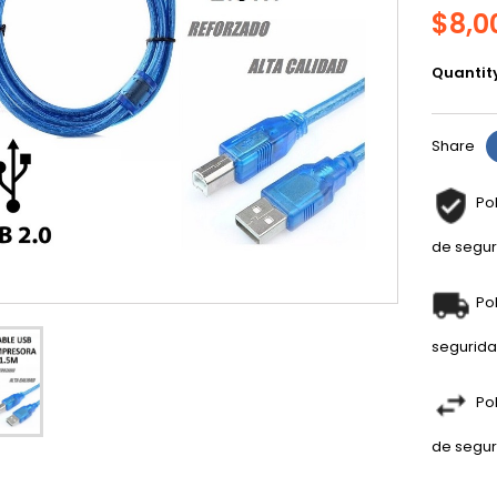
$8,0
Quantit
Share
Po
de segur
Po
seguridad
Po
de segur