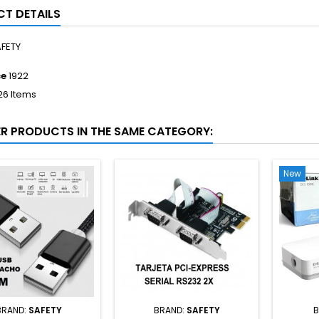
T DETAILS
FETY
ce
1922
26 Items
ER PRODUCTS IN THE SAME CATEGORY:
New
BRAND:
SAFETY
BRAND:
SAFETY
B