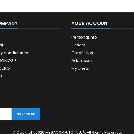
OMPANY
YOUR ACCOUNT
Personal info
al
Orders
 y condiciones
Credit slips
 SOMOS ?
Addresses
GURO
My alerts
us
© Copyright 2026 MEGACOMPUTO TULUÁ. All Rights Reserved.