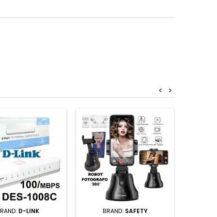
<
>
RAND:
D-LINK
BRAND:
SAFETY
B