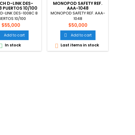
CH D-LINK DES-
MONOPOD SAFETY REF.
ADAPT
8 PUERTOS 10/100
AAA-1048
MONI
D-LINK DES-1008C 8
MONOPOD SAFETY REF. AAA-
ADAPT
UERTOS 10/100
1048
MON
Price
Price
$55,000
$50,000
Add to cart
Add to cart


In stock
Last items in stock
Last


