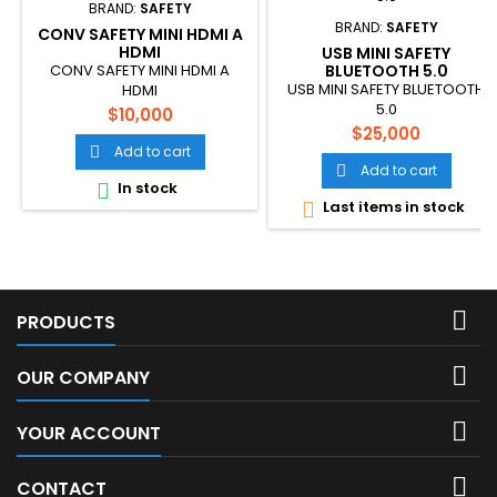
BRAND:
SAFETY
BRAND:
SAFETY
CONV SAFETY MINI HDMI A
HDMI
USB MINI SAFETY
CONV SAFETY MINI HDMI A
BLUETOOTH 5.0
USB MINI SAFETY BLUETOOTH
HDMI
5.0
Price
$10,000
Price
$25,000
Add to cart

Add to cart

In stock

Last items in stock


PRODUCTS

OUR COMPANY

YOUR ACCOUNT

CONTACT