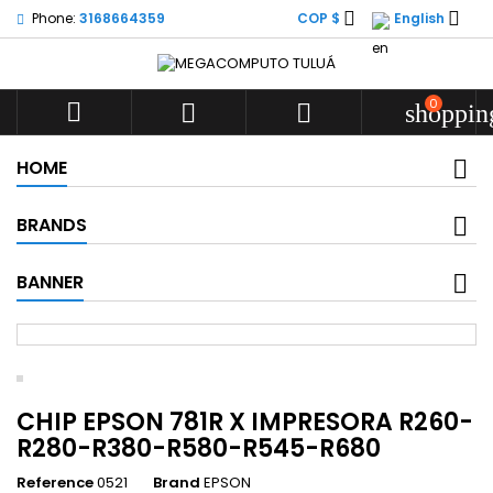


Phone:
3168664359
COP $
English
0



shoppin
HOME
BRANDS
BANNER
CHIP EPSON 781R X IMPRESORA R260-
R280-R380-R580-R545-R680
Reference
0521
Brand
EPSON