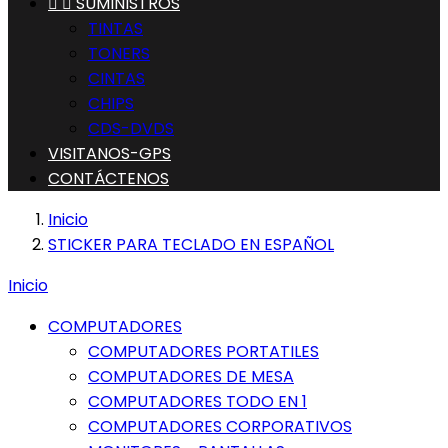


SUMINISTROS
TINTAS
TONERS
CINTAS
CHIPS
CDS-DVDS
VISITANOS-GPS
CONTÁCTENOS
Inicio
STICKER PARA TECLADO EN ESPAÑOL
Inicio
COMPUTADORES
COMPUTADORES PORTATILES
COMPUTADORES DE MESA
COMPUTADORES TODO EN 1
COMPUTADORES CORPORATIVOS