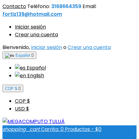
Contacto
Teléfono:
3168664359
Email:
fortiz139@hotmail.com
Iniciar sesión
Crear una cuenta
Bienvenido,
Iniciar sesión
o
Crear una cuenta
Español

Español
English
COP $

COP $
USD $
shopping_cart
Carrito:
0
Productos - $0