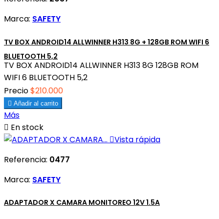
Marca:
SAFETY
TV BOX ANDROID14 ALLWINNER H313 8G + 128GB ROM WIFI 6
BLUETOOTH 5,2
TV BOX ANDROID14 ALLWINNER H313 8G 128GB ROM
WIFI 6 BLUETOOTH 5,2
Precio
$210.000

Añadir al carrito
Más

En stock

Vista rápida
Referencia:
0477
Marca:
SAFETY
ADAPTADOR X CAMARA MONITOREO 12V 1.5A