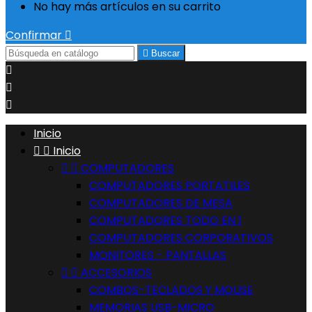
No hay más artículos en su carrito
Confirmar


Buscar



Inicio


Inicio


COMPUTADORES
COMPUTADORES PORTATILES
COMPUTADORES DE MESA
COMPUTADORES TODO EN 1
COMPUTADORES CORPORATIVOS
MONITORES - PANTALLAS


ACCESORIOS
COMBOS-TECLADOS Y MOUSE
MEMORIAS USB-MICRO