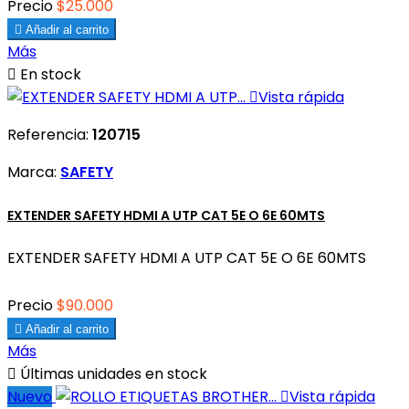
Precio
$25.000

Añadir al carrito
Más

En stock

Vista rápida
Referencia:
120715
Marca:
SAFETY
EXTENDER SAFETY HDMI A UTP CAT 5E O 6E 60MTS
EXTENDER SAFETY HDMI A UTP CAT 5E O 6E 60MTS
Precio
$90.000

Añadir al carrito
Más

Últimas unidades en stock
Nuevo

Vista rápida