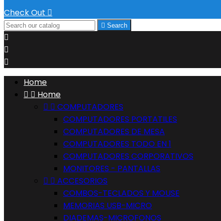
Check Out


Search



Home


Home


COMPUTADORES
COMPUTADORES PORTATILES
COMPUTADORES DE MESA
COMPUTADORES TODO EN 1
COMPUTADORES CORPORATIVOS
MONITORES - PANTALLAS


ACCESORIOS
COMBOS-TECLADOS Y MOUSE
MEMORIAS USB-MICRO
DIADEMAS-MICROFONOS