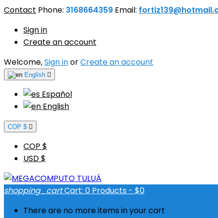
Contact
Phone:
3168664359
Email:
fortiz139@hotmail
Sign in
Create an account
Welcome,
Sign in
or
Create an account
English

Español
English
COP $

COP $
USD $
shopping_cart
Cart:
0
Products - $0
There are no more items in your cart