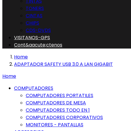
TINTAS
TONERS
CINTAS
CHIPS
CDS-DVDS
VISITANOS-GPS
Cont&aacute;ctenos
Home
ADAPTADOR SAFETY USB 3.0 A LAN GIGABIT
Home
COMPUTADORES
COMPUTADORES PORTATILES
COMPUTADORES DE MESA
COMPUTADORES TODO EN 1
COMPUTADORES CORPORATIVOS
MONITORES - PANTALLAS