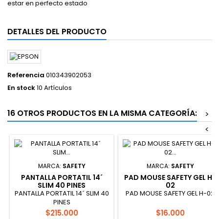
estar en perfecto estado
DETALLES DEL PRODUCTO
Referencia
010343902053
En stock
10 Artículos
16 OTROS PRODUCTOS EN LA MISMA CATEGORÍA:
>
<
MARCA:
SAFETY
MARCA:
SAFETY
PANTALLA PORTATIL 14´
PAD MOUSE SAFETY GEL H-
SLIM 40 PINES
02
PANTALLA PORTATIL 14´ SLIM 40
PAD MOUSE SAFETY GEL H-02
PINES
Precio
Precio
$215.000
$16.000