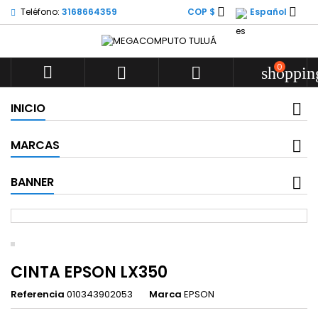


Teléfono:
3168664359
COP $
Español
0



shoppin
INICIO
MARCAS
BANNER
CINTA EPSON LX350
Referencia
010343902053
Marca
EPSON