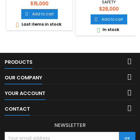
SAFETY
Price
$15,000
Price
$28,000
Add to cart

Add to cart

Last items in stock

In stock


PRODUCTS

OUR COMPANY

YOUR ACCOUNT

CONTACT
NEWSLETTER