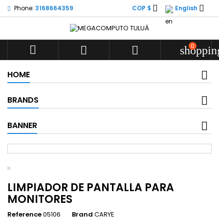


Phone:
3168664359
COP $
English
0



shoppin
HOME
BRANDS
BANNER
LIMPIADOR DE PANTALLA PARA
MONITORES
Reference
05106
Brand
CARYE