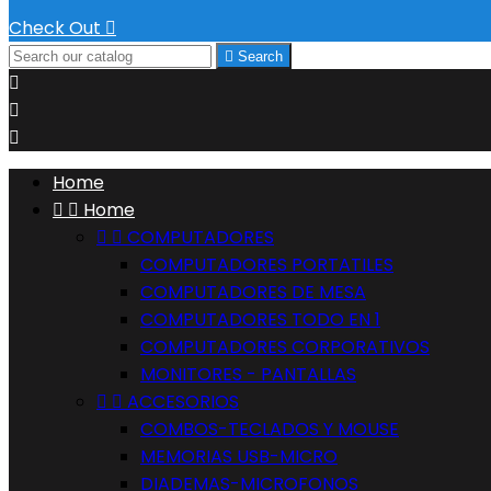
Check Out


Search



Home


Home


COMPUTADORES
COMPUTADORES PORTATILES
COMPUTADORES DE MESA
COMPUTADORES TODO EN 1
COMPUTADORES CORPORATIVOS
MONITORES - PANTALLAS


ACCESORIOS
COMBOS-TECLADOS Y MOUSE
MEMORIAS USB-MICRO
DIADEMAS-MICROFONOS