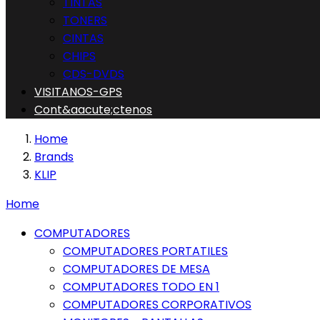
TINTAS
TONERS
CINTAS
CHIPS
CDS-DVDS
VISITANOS-GPS
Cont&aacute;ctenos
Home
Brands
KLIP
Home
COMPUTADORES
COMPUTADORES PORTATILES
COMPUTADORES DE MESA
COMPUTADORES TODO EN 1
COMPUTADORES CORPORATIVOS