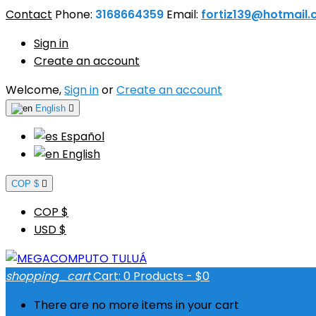
Contact
Phone:
3168664359
Email:
fortiz139@hotmail
Sign in
Create an account
Welcome,
Sign in
or
Create an account
English

Español
English
COP $

COP $
USD $
shopping_cart
Cart:
0
Products - $0
There are no more items in your cart