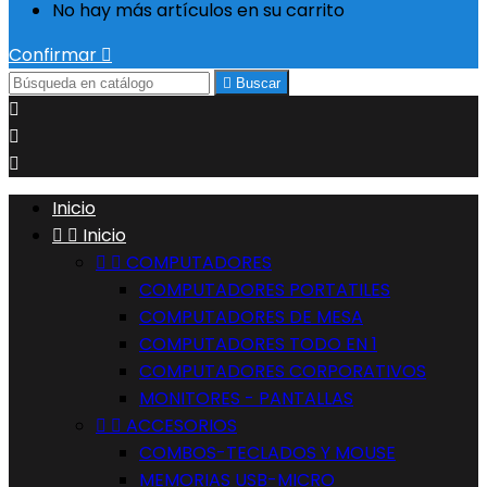
No hay más artículos en su carrito
Confirmar


Buscar



Inicio


Inicio


COMPUTADORES
COMPUTADORES PORTATILES
COMPUTADORES DE MESA
COMPUTADORES TODO EN 1
COMPUTADORES CORPORATIVOS
MONITORES - PANTALLAS


ACCESORIOS
COMBOS-TECLADOS Y MOUSE
MEMORIAS USB-MICRO