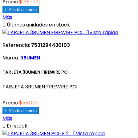
Precio
$135.000

Añadir al carrito
Más

Últimas unidades en stock

Vista rápida
Referencia:
7531294430103
Marca:
3BUMEN
TARJETA 3BUMEN FIREWIRE PCI
TARJETA 3BUMEN FIREWIRE PCI
Precio
$55.000

Añadir al carrito
Más

En stock

Vista rápida