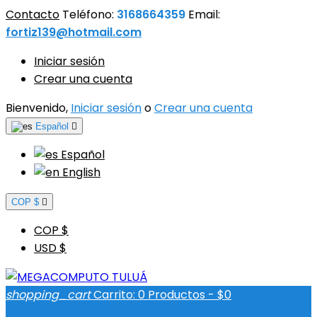
Contacto
Teléfono:
3168664359
Email:
fortiz139@hotmail.com
Iniciar sesión
Crear una cuenta
Bienvenido,
Iniciar sesión
o
Crear una cuenta
Español

Español
English
COP $

COP $
USD $
shopping_cart
Carrito:
0
Productos - $0