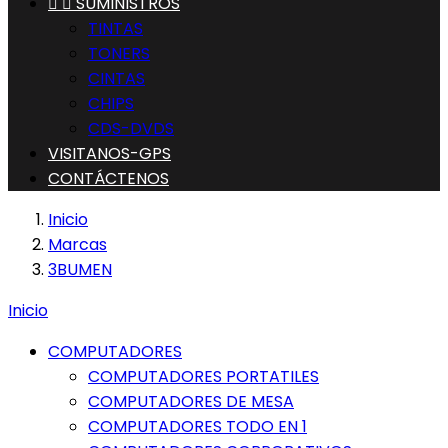


SUMINISTROS
TINTAS
TONERS
CINTAS
CHIPS
CDS-DVDS
VISITANOS-GPS
CONTÁCTENOS
Inicio
Marcas
3BUMEN
Inicio
COMPUTADORES
COMPUTADORES PORTATILES
COMPUTADORES DE MESA
COMPUTADORES TODO EN 1