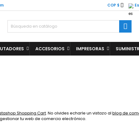

om
COP $
E

UTADORES
ACCESORIOS
IMPRESORAS
SUMINIST
stashop Shopping Cart
. No olvides echarle un vistazo al
blog de come
 gestionar tu web de comercio electrónico.