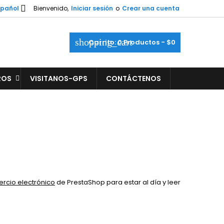

spañol
Bienvenido,
Iniciar sesión
o
Crear una cuenta
shopping_cart
Carrito:
0
Productos - $0
ROS
VISITANOS-GPS
CONTÁCTENOS
rcio electrónico
de PrestaShop para estar al día y leer