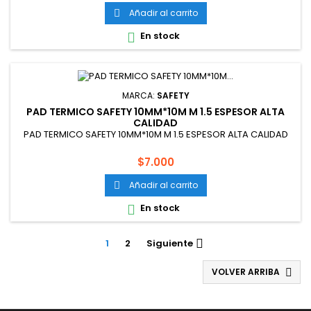
Añadir al carrito

En stock

MARCA:
SAFETY
PAD TERMICO SAFETY 10MM*10M M 1.5 ESPESOR ALTA
CALIDAD
PAD TERMICO SAFETY 10MM*10M M 1.5 ESPESOR ALTA CALIDAD
Precio
$7.000
Añadir al carrito

En stock

1
2
Siguiente

VOLVER ARRIBA
