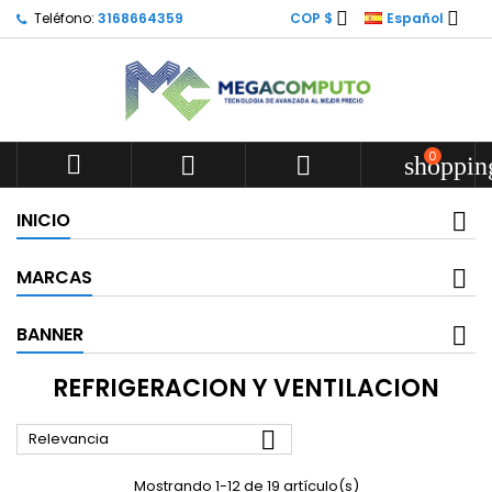


Teléfono:
3168664359
COP $
Español
0



shoppin
INICIO
MARCAS
BANNER
REFRIGERACION Y VENTILACION

Relevancia
Mostrando 1-12 de 19 artículo(s)