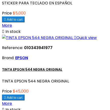
STICKER PARA TECLADO EN ESPAÑOL
Price
$5,000

Add to cart
More

In stock

Quick view
Reference:
010343941977
Brand:
EPSON
TINTA EPSON 544 NEGRA ORIGINAL
TINTA EPSON 544 NEGRA ORIGINAL
Price
$45,000

Add to cart
More

In stock