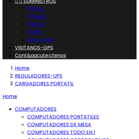


SUMINISTROS
TINTAS
TONERS
CINTAS
CHIPS
CDS-DVDS
VISITANOS-GPS
Cont&aacute;ctenos
Home
REGULADORES-UPS
CARGADORES PORTATIL
Home
COMPUTADORES
COMPUTADORES PORTATILES
COMPUTADORES DE MESA
COMPUTADORES TODO EN 1