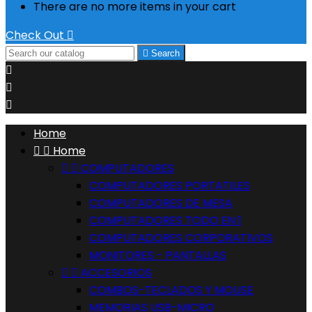
There are no more items in your cart
Check Out


Search



Home


Home


COMPUTADORES
COMPUTADORES PORTATILES
COMPUTADORES DE MESA
COMPUTADORES TODO EN 1
COMPUTADORES CORPORATIVOS
MONITORES - PANTALLAS


ACCESORIOS
COMBOS-TECLADOS Y MOUSE
MEMORIAS USB-MICRO