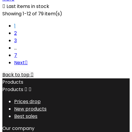

Last items in stock
Showing 1-12 of 79 item(s)
1
2
3
…
7
Next

Back to top

Products
Products


Prices drop
New products
Best sales
Our company