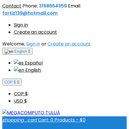
Contact
Phone:
3168664359
Email:
fortiz139@hotmail.com
Sign in
Create an account
Welcome,
Sign in
or
Create an account
English

Español
English
COP $

COP $
USD $
shopping_cart
Cart:
0
Products - $0