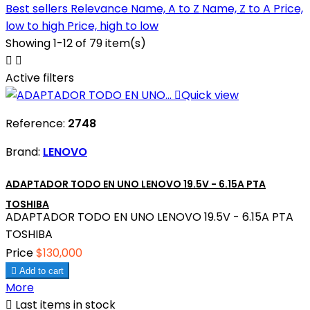
Best sellers
Relevance
Name, A to Z
Name, Z to A
Price,
low to high
Price, high to low
Showing 1-12 of 79 item(s)


Active filters

Quick view
Reference:
2748
Brand:
LENOVO
ADAPTADOR TODO EN UNO LENOVO 19.5V - 6.15A PTA
TOSHIBA
ADAPTADOR TODO EN UNO LENOVO 19.5V - 6.15A PTA
TOSHIBA
Price
$130,000

Add to cart
More

Last items in stock