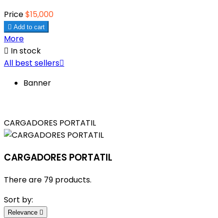
Price
$15,000

Add to cart
More

In stock
All best sellers

Banner
CARGADORES PORTATIL
CARGADORES PORTATIL
There are 79 products.
Sort by:
Relevance
