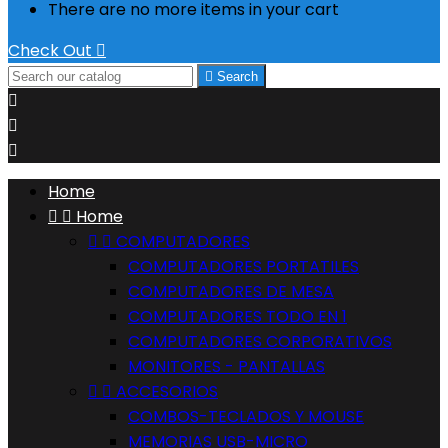
There are no more items in your cart
Check Out


Search



Home


Home


COMPUTADORES
COMPUTADORES PORTATILES
COMPUTADORES DE MESA
COMPUTADORES TODO EN 1
COMPUTADORES CORPORATIVOS
MONITORES - PANTALLAS


ACCESORIOS
COMBOS-TECLADOS Y MOUSE
MEMORIAS USB-MICRO