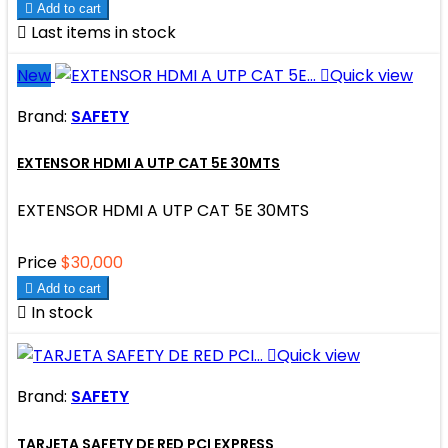

Add to cart

Last items in stock
New

Quick view
Brand:
SAFETY
EXTENSOR HDMI A UTP CAT 5E 30MTS
EXTENSOR HDMI A UTP CAT 5E 30MTS
Price
$30,000

Add to cart

In stock

Quick view
Brand:
SAFETY
TARJETA SAFETY DE RED PCI EXPRESS