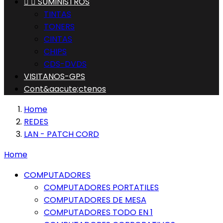


SUMINISTROS
TINTAS
TONERS
CINTAS
CHIPS
CDS-DVDS
VISITANOS-GPS
Cont&aacute;ctenos
Home
REDES
LAN - PATCH CORD
Home
COMPUTADORES
COMPUTADORES PORTATILES
COMPUTADORES DE MESA
COMPUTADORES TODO EN 1