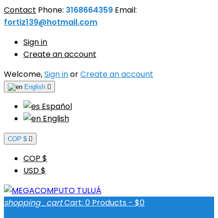
Contact
Phone:
3168664359
Email:
fortiz139@hotmail.com
Sign in
Create an account
Welcome,
Sign in
or
Create an account
English

Español
English
COP $

COP $
USD $
shopping_cart
Cart:
0
Products - $0