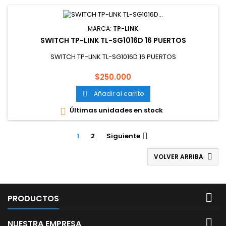
MARCA:
TP-LINK
SWITCH TP-LINK TL-SG1016D 16 PUERTOS
SWITCH TP-LINK TL-SG1016D 16 PUERTOS
Precio
$250.000
Añadir al carrito

Últimas unidades en stock

1
2
Siguiente

VOLVER ARRIBA


PRODUCTOS

NUESTRA EMPRESA