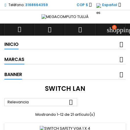


Teléfono:
3168664359
COP $
Español
0



shoppin
INICIO
MARCAS
BANNER
SWITCH LAN

Relevancia
Mostrando 1-12 de 21 artículo(s)