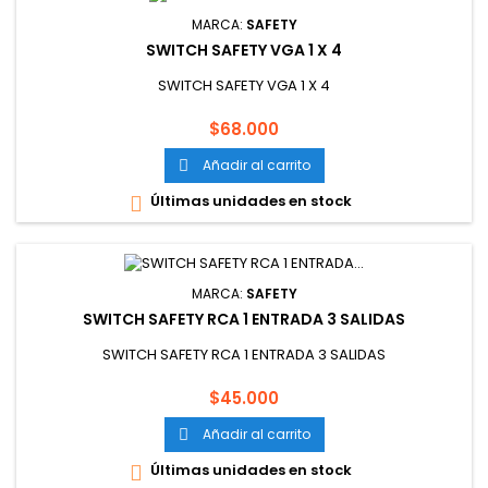
MARCA:
SAFETY
SWITCH SAFETY VGA 1 X 4
SWITCH SAFETY VGA 1 X 4
Precio
$68.000
Añadir al carrito

Últimas unidades en stock

MARCA:
SAFETY
SWITCH SAFETY RCA 1 ENTRADA 3 SALIDAS
SWITCH SAFETY RCA 1 ENTRADA 3 SALIDAS
Precio
$45.000
Añadir al carrito

Últimas unidades en stock
