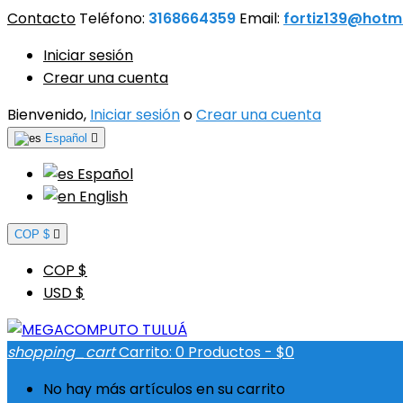
Contacto
Teléfono:
3168664359
Email:
fortiz139@hotm
Iniciar sesión
Crear una cuenta
Bienvenido,
Iniciar sesión
o
Crear una cuenta
Español

Español
English
COP $

COP $
USD $
shopping_cart
Carrito:
0
Productos - $0
No hay más artículos en su carrito