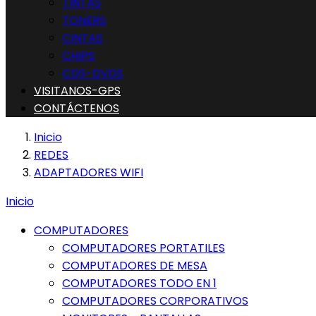
TINTAS
TONERS
CINTAS
CHIPS
CDS-DVDS
VISITANOS-GPS
CONTÁCTENOS
Inicio
REDES
ADAPTADORES WIFI
Inicio
COMPUTADORES
COMPUTADORES PORTATILES
COMPUTADORES DE MESA
COMPUTADORES TODO EN 1
COMPUTADORES CORPORATIVOS