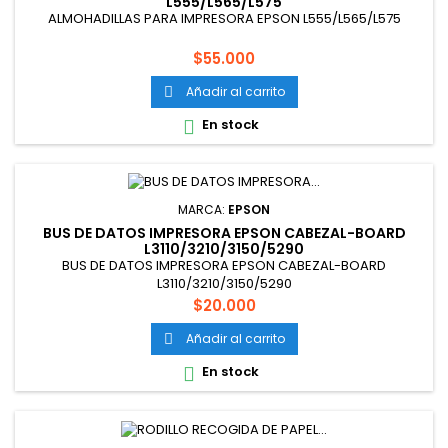
L555/L565/L575
ALMOHADILLAS PARA IMPRESORA EPSON L555/L565/L575
Precio
$55.000
Añadir al carrito

En stock

MARCA:
EPSON
BUS DE DATOS IMPRESORA EPSON CABEZAL-BOARD
L3110/3210/3150/5290
BUS DE DATOS IMPRESORA EPSON CABEZAL-BOARD
L3110/3210/3150/5290
Precio
$20.000
Añadir al carrito

En stock
