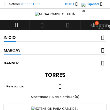


Teléfono:
3168664359
COP $
Español
0



shoppin
INICIO
MARCAS
BANNER
TORRES

Relevancia
Mostrando 1-5 de 5 artículo(s)