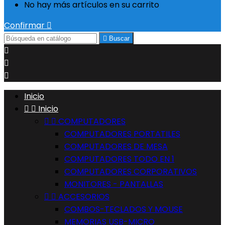
No hay más artículos en su carrito
Confirmar


Buscar



Inicio


Inicio


COMPUTADORES
COMPUTADORES PORTATILES
COMPUTADORES DE MESA
COMPUTADORES TODO EN 1
COMPUTADORES CORPORATIVOS
MONITORES - PANTALLAS


ACCESORIOS
COMBOS-TECLADOS Y MOUSE
MEMORIAS USB-MICRO