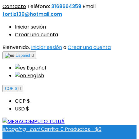
Contacto
Teléfono:
3168664359
Email:
fortiz139@hotmail.com
Iniciar sesión
Crear una cuenta
Bienvenido,
Iniciar sesión
o
Crear una cuenta
Español

Español
English
COP $

COP $
USD $
shopping_cart
Carrito:
0
Productos - $0