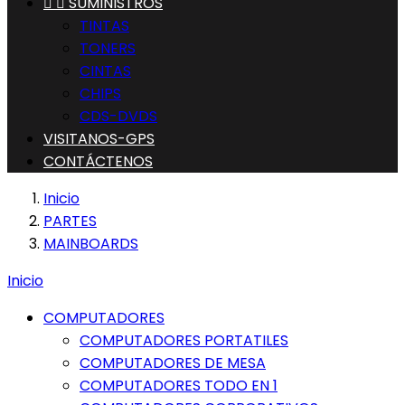


SUMINISTROS
TINTAS
TONERS
CINTAS
CHIPS
CDS-DVDS
VISITANOS-GPS
CONTÁCTENOS
Inicio
PARTES
MAINBOARDS
Inicio
COMPUTADORES
COMPUTADORES PORTATILES
COMPUTADORES DE MESA
COMPUTADORES TODO EN 1