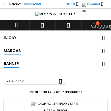


Teléfono:
3168664359
COP $
Español
0



shoppin
INICIO
MARCAS
BANNER

Relevancia
Mostrando 13-17 de 17 artículo(s)
MARCA:
EPSON