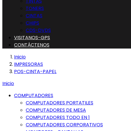
TINTAS
TONERS
CINTAS
CHIPS
CDS-DVDS
VISITANOS-GPS
CONTÁCTENOS
Inicio
IMPRESORAS
POS-CINTA-PAPEL
Inicio
COMPUTADORES
COMPUTADORES PORTATILES
COMPUTADORES DE MESA
COMPUTADORES TODO EN 1
COMPUTADORES CORPORATIVOS