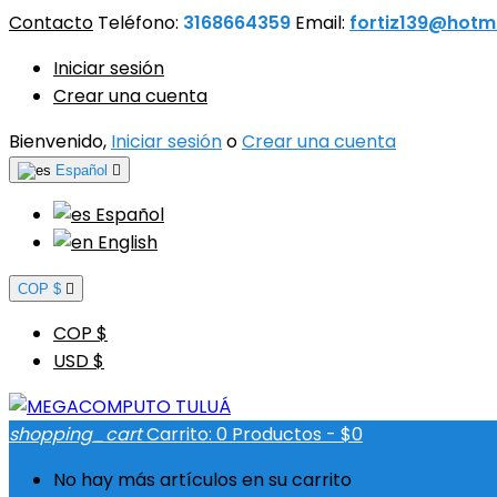
Contacto
Teléfono:
3168664359
Email:
fortiz139@hotm
Iniciar sesión
Crear una cuenta
Bienvenido,
Iniciar sesión
o
Crear una cuenta
Español

Español
English
COP $

COP $
USD $
shopping_cart
Carrito:
0
Productos - $0
No hay más artículos en su carrito