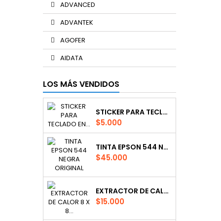
ADVANCED
ADVANTEK
AGOFER
AIDATA
LOS MÁS VENDIDOS
STICKER PARA TECLADO EN ESPAÑOL
Precio
$5.000
TINTA EPSON 544 NEGRA ORIGINAL
Precio
$45.000
EXTRACTOR DE CALOR 8 X 8 CPG
Precio
$15.000