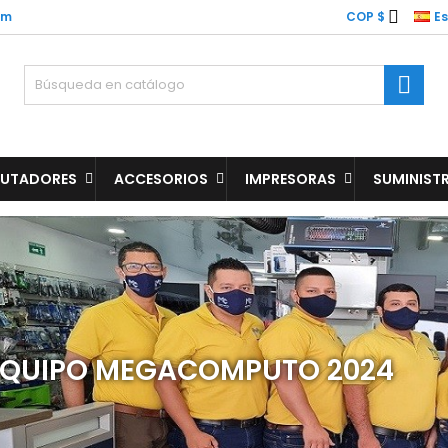

om
COP $
E

UTADORES
ACCESORIOS
IMPRESORAS
SUMINIST
EQUIPO MEGACOMPUTO 2024