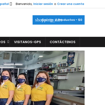

spañol
Bienvenido,
Iniciar sesión
o
Crear una cuenta
shopping_cart
Carrito:
0
Productos - $0
ROS
VISITANOS-GPS
CONTÁCTENOS